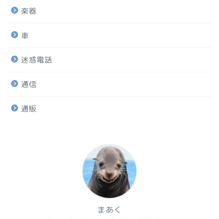
楽器
車
迷惑電話
通信
通販
まあく