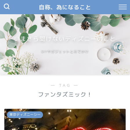
自称、為になること
いまさら聞けないディズニーのこと
DIYやガジェットとおでかけ
― TAG ―
ファンタズミック！
東京ディズニーシー