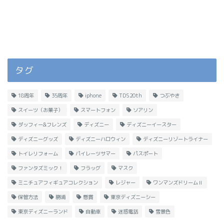
タグ
18周年
35周年
iphone
TDS20th
つぶやき
スイーツ（お菓子）
スマートフォン
ソアリン
ダッフィー&フレンズ
ディズニー
ディズニーイースター
ディズニーグッズ
ディズニーハロウィン
ディズニーリゾートライナー
トイレリフォーム
パイレーツサマー
パスポート
ファンタズミック！
フラッグ
マスク
ミニチュアフィギュアコレクション
レジャー
ワンマンズドリームⅡ
保管方法
勝浦
懸賞
東京ディズニーシー
東京ディズニーランド
自動車
迷惑電話
雪景色