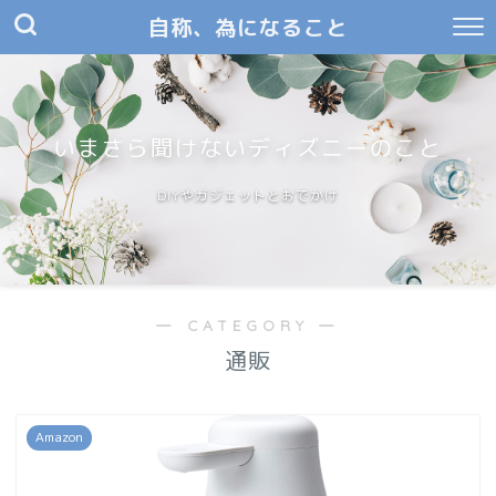
自称、為になること
いまさら聞けないディズニーのこと
DIYやガジェットとおでかけ
― CATEGORY ―
通販
Amazon